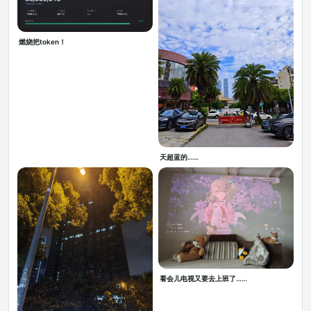
燃烧把token！
天超蓝的……
看会儿电视又要去上班了……