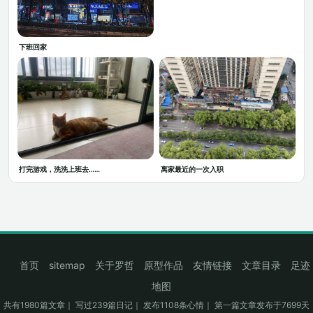
下班回家
打完游戏，洗洗上班去……
离家最近的一次入职
首页
sitemap
关于罗哲
原型作品
友情链接
文章目录
足迹
地图
共有1980篇文章｜ 写过239篇日记｜ 发布1108条心情｜ 第一篇文章发布于7699天