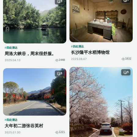
9
9
四处溜达
四处溜达
长沙隆平水稻博物馆
周洛大峡谷，周末很舒服。
2025.08.07
1032
2025.04.13
1440
9
9
四处溜达
大年初二游张谷英村
2025.01.30
1221