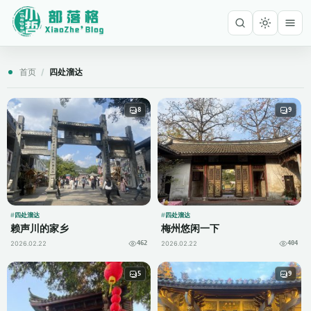
首页
/
四处溜达
8
9
四处溜达
四处溜达
赖声川的家乡
梅州悠闲一下
2026.02.22
2026.02.22
462
404
5
9