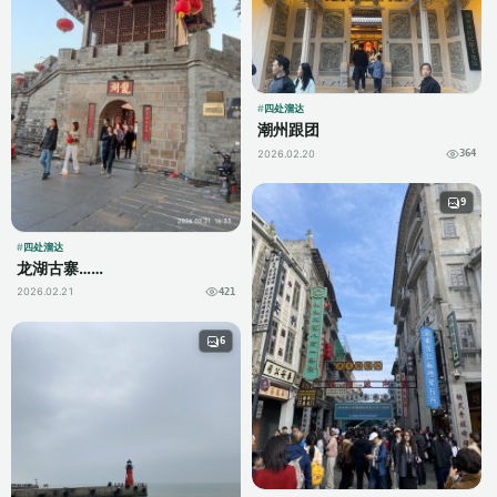
四处溜达
潮州跟团
2026.02.20
364
9
四处溜达
龙湖古寨……
2026.02.21
421
6