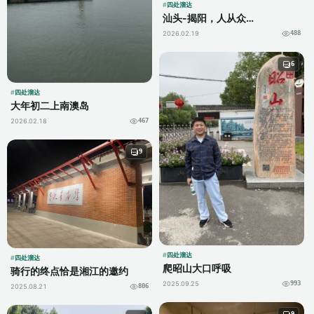
四处溜达
汕头-揭阳，人从众…
2026.02.19
488
6
四处溜达
大年初二上南澳岛
2026.02.18
467
9
四处溜达
四处溜达
爬昭山大口呼吸
骑行的终点恰是湘江的邀约
2025.09.25
993
2025.08.21
806