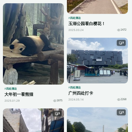
四处溜达
玉湖公园看白樱花！
2025.03.24
1472
9
四处溜达
四处溜达
广州四处打卡
大年初一看熊猫
2024.05.14
2268
2025.01.29
1075
9
9