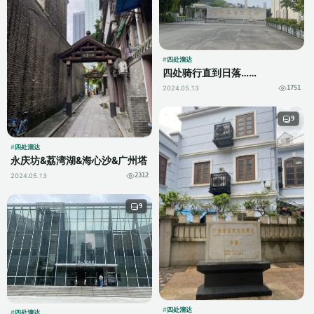
四处溜达
四处骑行直到日落……
2024.05.13
1751
9
四处溜达
永庆坊&荔湾湖&海心沙&广州塔
2024.05.13
2312
9
四处溜达
四处溜达