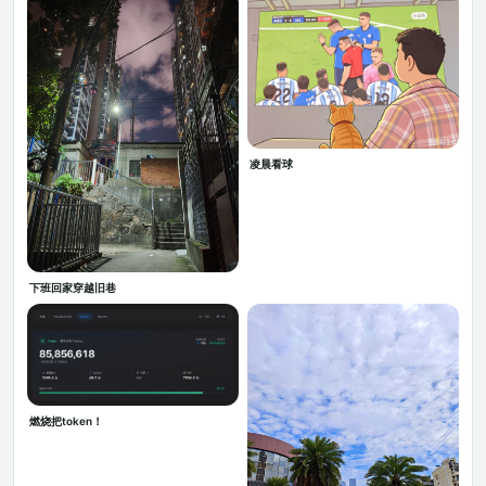
凌晨看球
下班回家穿越旧巷
燃烧把token！