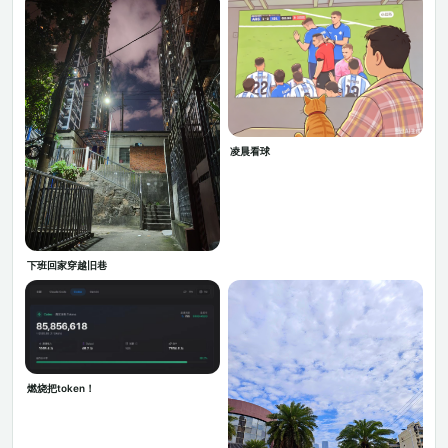
凌晨看球
下班回家穿越旧巷
燃烧把token！