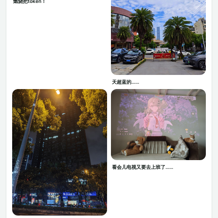
燃烧把token！
天超蓝的……
看会儿电视又要去上班了……