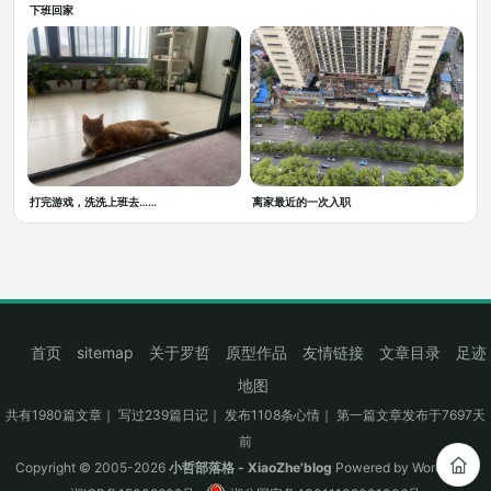
下班回家
打完游戏，洗洗上班去……
离家最近的一次入职
首页
sitemap
关于罗哲
原型作品
友情链接
文章目录
足迹
地图
共有1980篇文章｜ 写过239篇日记｜ 发布1108条心情｜ 第一篇文章发布于7697天
前
Copyright © 2005-2026
小哲部落格 - XiaoZhe'blog
Powered by
WordPress