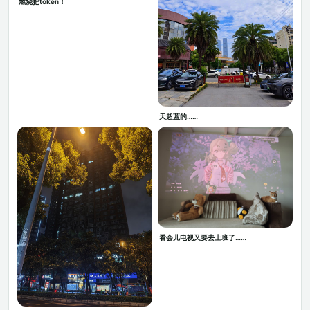
燃烧把token！
天超蓝的……
看会儿电视又要去上班了……