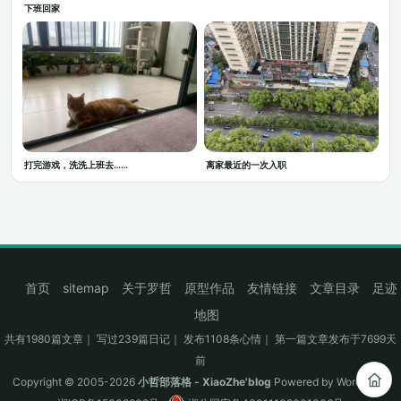
下班回家
打完游戏，洗洗上班去……
离家最近的一次入职
首页
sitemap
关于罗哲
原型作品
友情链接
文章目录
足迹
地图
共有1980篇文章｜ 写过239篇日记｜ 发布1108条心情｜ 第一篇文章发布于7699天
前
Copyright © 2005-2026
小哲部落格 - XiaoZhe'blog
Powered by
WordPress