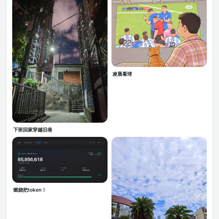
凌晨看球
下班回家穿越旧巷
燃烧把token！