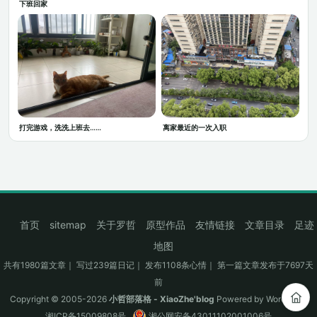
下班回家
打完游戏，洗洗上班去……
离家最近的一次入职
首页
sitemap
关于罗哲
原型作品
友情链接
文章目录
足迹
地图
共有1980篇文章｜ 写过239篇日记｜ 发布1108条心情｜ 第一篇文章发布于7697天
前
Copyright © 2005-2026
小哲部落格 - XiaoZhe'blog
Powered by
WordPress
湘ICP备15009808号
.
湘公网安备43011102001006号