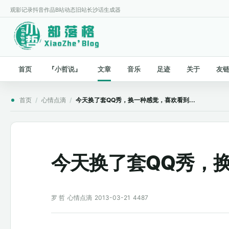
观影记录
抖音作品
B站动态
旧站
长沙话生成器
首页
『小哲说』
文章
音乐
足迹
关于
友
首页
/
心情点滴
/
今天换了套QQ秀，换一种感觉，喜欢看到...
今天换了套QQ秀，换
罗 哲
心情点滴
2013-03-21
4487