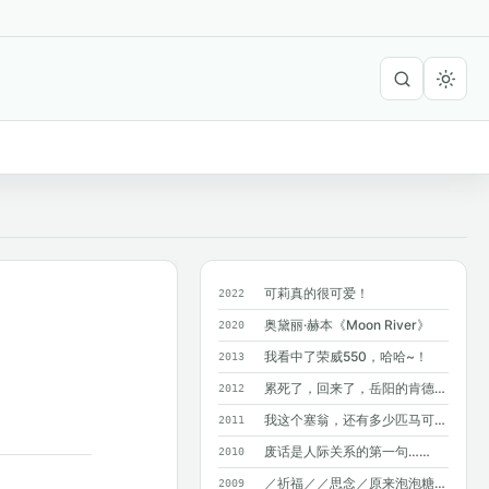
可莉真的很可爱！
2022
奥黛丽·赫本《Moon River》
2020
我看中了荣威550，哈哈~！
2013
累死了，回来了，岳阳的肯德基附近没有麦...
2012
我这个塞翁，还有多少匹马可以丢掉呢？
2011
废话是人际关系的第一句……
2010
／祈福／／思念／原来泡泡糖不能吞呀~
2009