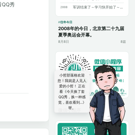
看QQ秀
军训结束了～学习快开始了～加油～加油～
2008
往年今日
2008年的今日，北京第二十九届
夏季奥运会开幕。
8月8日
8篇
小哲部落格欢迎
您！我就是人见人
爱的小哲！ 正在
看《今天换了套
QQ秀，换一种感
觉，喜欢看到...》
扫码访问
呀。
微信小程序