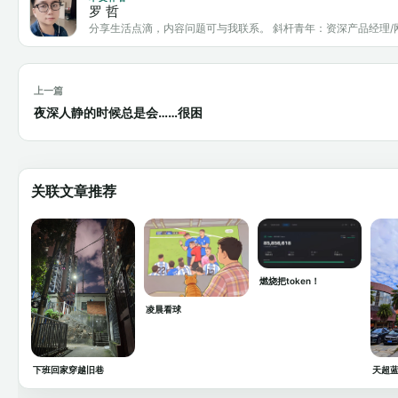
罗 哲
分享生活点滴，内容问题可与我联系。 斜杆青年：资深产品经理/
上一篇
夜深人静的时候总是会……很困
关联文章推荐
燃烧把token！
凌晨看球
下班回家穿越旧巷
天超蓝