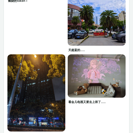
燃烧把token！
天超蓝的……
看会儿电视又要去上班了……