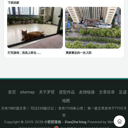
下班回家
打完游戏，洗洗上班去……
离家最近的一次入职
首页
sitemap
关于罗哲
原型作品
友情链接
文章目录
足迹
地图
共有1980篇文章｜ 写过239篇日记｜ 发布1108条心情｜ 第一篇文章发布于7700天
前
Copyright © 2005-2026
小哲部落格 - XiaoZhe'blog
Powered by
WordPress