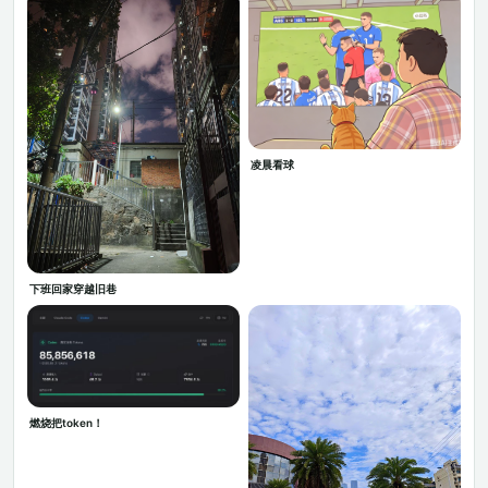
凌晨看球
下班回家穿越旧巷
燃烧把token！