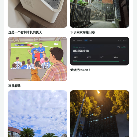
这是一个有制冰机的夏天
下班回家穿越旧巷
燃烧把token！
凌晨看球