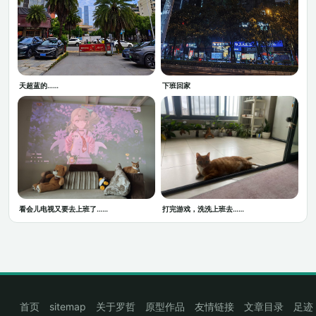
天超蓝的……
下班回家
看会儿电视又要去上班了……
打完游戏，洗洗上班去……
首页
sitemap
关于罗哲
原型作品
友情链接
文章目录
足迹