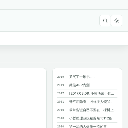
又买了一堆书……
2019
微信APP内测
2019
[2017.08.09]小哲谈谈小世界六度分隔理论
2017
哥不用隐身，照样没人烦我。
2011
常常告诫自己不要在一棵树上吊死，结果…...
2010
小哲整理超级精辟短句112条！
2010
第一流的人做第一流的事
2010