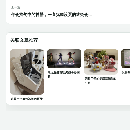
上一篇
年会抽奖中的神器，一直犹豫没买的终究会...
关联文章推荐
最近总是喜欢买些手办摆
投影
看
四只可爱的美露莘陪我过
生日
这是一个有制冰机的夏天