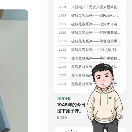
／祈福／／思念／原来蛋筒皮能吃呀~
2009
破解黑客系列——谈FoxMail和OICQ泄密
2005
破解黑客系列——冰河木马清除法
2005
破解黑客系列——代理服务器藏IP（高手免看）
2005
破解黑客系列——黑客惯用手法揭密
2005
破解黑客系列——“妖之吻”破解法二则
2005
黑客教材系列——手把手教你NT入侵
2005
黑客教材系列——口令入侵法
2005
黑客教材系列——密码知识
2005
黑客教材系列——BBS的无敌杀手
2005
往年今日
1945年的今日，美国在日本长崎
投下原子弹。
8月9日
17篇