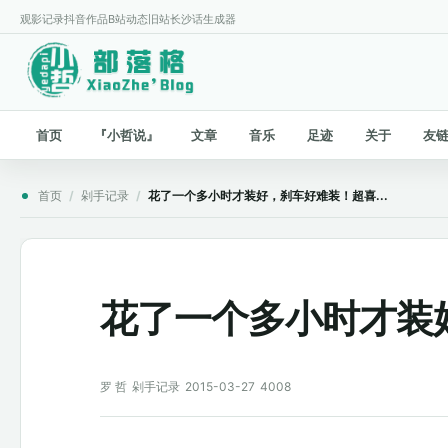
观影记录
抖音作品
B站动态
旧站
长沙话生成器
首页
『小哲说』
文章
音乐
足迹
关于
友
首页
/
剁手记录
/
花了一个多小时才装好，刹车好难装！超喜...
花了一个多小时才装好
罗 哲
剁手记录
2015-03-27
4008