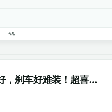
链
作品
，刹车好难装！超喜...