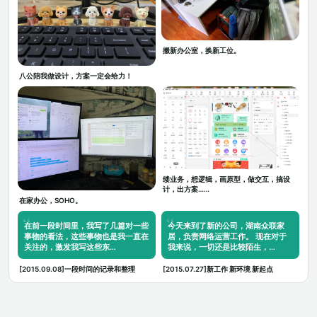
搬新办公室，换新工位。
八公陪我做设计，方案一定会给力！
缕业务，想逻辑，画原型，做交互，搞设
计，出方案……
在家办公，SOHO。
在前一段时间里，我写了几篇对一些
今天来到了新的公司，湖南众联家
事物的看法，这些事物也是我一直在
居，负责网络运营工作。 现在对于
关注的，激发我写这些东…
我来说，一切还是比较陌生，…
[2015.09.08]一段时间的记录和整理
[2015.07.27]新工作 新环境 新起点