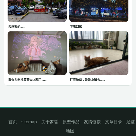
天超蓝的……
下班回家
看会儿电视又要去上班了……
打完游戏，洗洗上班去……
首页
sitemap
关于罗哲
原型作品
友情链接
文章目录
足迹
地图