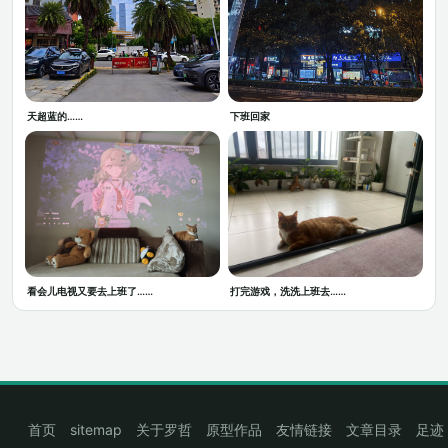
天超蓝的……
下班回家
看会儿电视又要去上班了……
打完游戏，洗洗上班去……
首页
sitemap
关于罗哲
原型作品
友情链接
文章目录
足迹