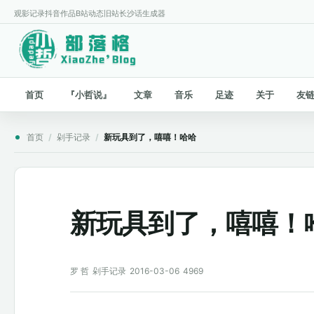
观影记录
抖音作品
B站动态
旧站
长沙话生成器
首页
『小哲说』
文章
音乐
足迹
关于
友
首页
/
剁手记录
/
新玩具到了，嘻嘻！哈哈
新玩具到了，嘻嘻！
罗 哲
剁手记录
2016-03-06
4969