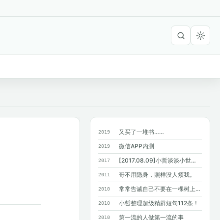
又买了一堆书……
2019
微信APP内测
2019
[2017.08.09]小哲谈谈小世界六度分隔理论
2017
哥不用隐身，照样没人烦我。
2011
常常告诫自己不要在一棵树上吊死，结果…...
2010
小哲整理超级精辟短句112条！
2010
第一流的人做第一流的事
2010