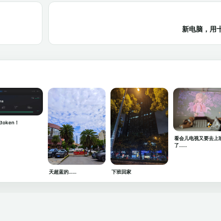
新电脑，用
token！
看会儿电视又要去上
了……
天超蓝的……
下班回家