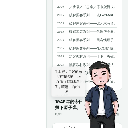
／祈福／／思念／原来蛋筒皮能吃呀~
2009
破解黑客系列——谈FoxMail和OICQ泄密
2005
破解黑客系列——冰河木马清除法
2005
破解黑客系列——代理服务器藏IP（高手免看）
2005
破解黑客系列——黑客惯用手法揭密
2005
破解黑客系列——“妖之吻”破解法二则
2005
黑客教材系列——手把手教你NT入侵
2005
黑客教材系列——口令入侵法
2005
早上好，早起的鸟
黑客教材系列——密码知识
2005
儿有虫吃噢！ 正
黑客教材系列——BBS的无敌杀手
在看《新玩具到
2005
了，嘻嘻！哈哈》
呀。
往年今日
1945年的今日，美国在日本长崎
投下原子弹。
8月9日
17篇