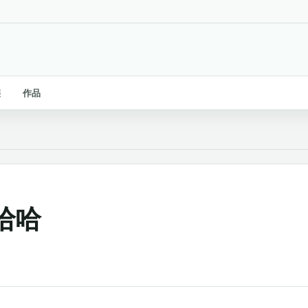
链
作品
哈哈