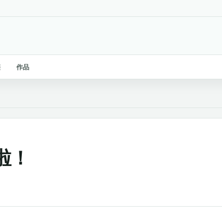
链
作品
啦！