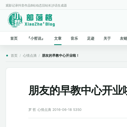
观影记录
抖音作品
B站动态
旧站
长沙话生成器
首页
『小哲说』
文章
音乐
足迹
关于
友
首页
/
心情点滴
/
朋友的早教中心开业啦！
朋友的早教中心开业
罗 哲
心情点滴
2016-06-18
5350