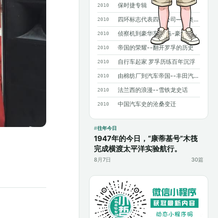
保时捷专辑
2010
四环标志代表四个公司——奥迪历史概述
2010
侦察机到豪华车 宝马-豪华背后沧桑曲折
2010
帝国的荣耀--翻开罗孚的历史
2010
自行车起家 罗孚历练百年沉浮
2010
由棉纺厂到汽车帝国--丰田汽车发展史
2010
法兰西的浪漫--雪铁龙史话
2010
中国汽车史的沧桑变迁
2010
往年今日
1947年的今日，“康蒂基号”木筏
完成横渡太平洋实验航行。
8月7日
30篇