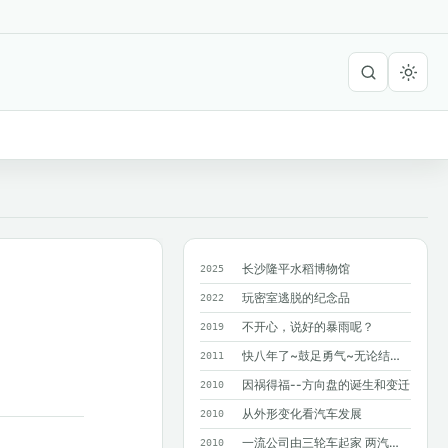
长沙隆平水稻博物馆
2025
玩密室逃脱的纪念品
2022
不开心，说好的暴雨呢？
2019
快八年了~鼓足勇气~无论结果如何~只求...
2011
因祸得福--方向盘的诞生和变迁
2010
从外形变化看汽车发展
2010
一流公司由三轮车起家 两汽车巨人造就奔驰
2010