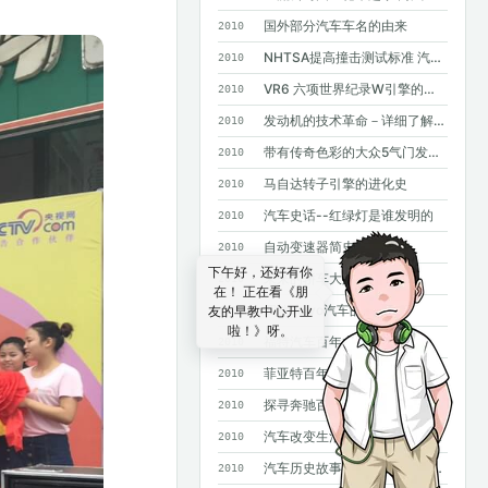
国外部分汽车车名的由来
2010
NHTSA提高撞击测试标准 汽车安全要求进一步提高
2010
VR6 六项世界纪录W引擎的基础
2010
发动机的技术革命－详细了解GDI
2010
带有传奇色彩的大众5气门发动机
2010
马自达转子引擎的进化史
2010
汽车史话--红绿灯是谁发明的
2010
自动变速器简史
2010
下午好，还好有你
未来的轿车大灯
2010
在！ 正在看《朋
四款Volvo汽车的诞生
友的早教中心开业
2010
啦！》呀。
福特汽车百年大事记
2010
菲亚特百年史
2010
探寻奔驰百年基因--斯图加特奔驰总部采访手记
2010
汽车改变生活--汽车发明100年史话
2010
汽车历史故事——MPV风雨20年
2010