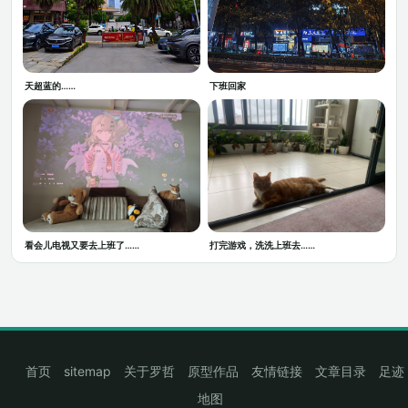
天超蓝的……
下班回家
看会儿电视又要去上班了……
打完游戏，洗洗上班去……
首页
sitemap
关于罗哲
原型作品
友情链接
文章目录
足迹
地图