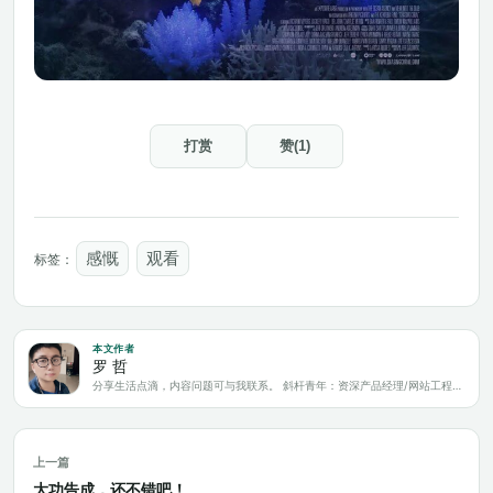
打赏
赞(1)
感慨
观看
标签：
本文作者
罗 哲
分享生活点滴，内容问题可与我联系。 斜杆青年：资深产品经理/网站工程师/科技爱好者/新媒体运营/自媒体写作人
上一篇
大功告成，还不错吧！