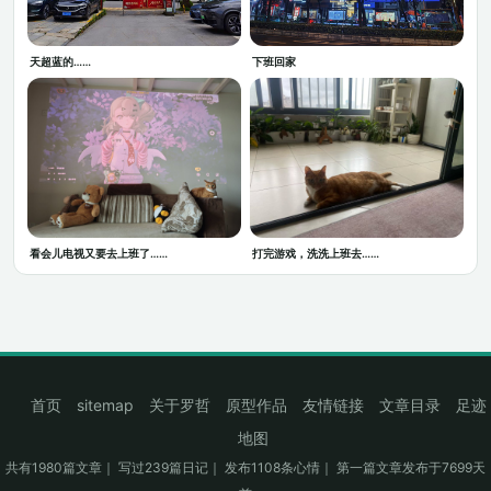
天超蓝的……
下班回家
看会儿电视又要去上班了……
打完游戏，洗洗上班去……
首页
sitemap
关于罗哲
原型作品
友情链接
文章目录
足迹
地图
共有1980篇文章｜ 写过239篇日记｜ 发布1108条心情｜ 第一篇文章发布于7699天