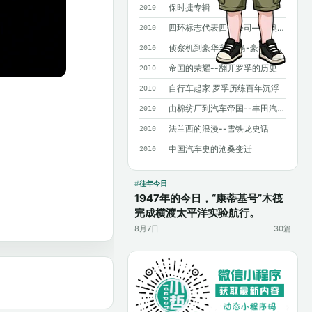
保时捷专辑
2010
四环标志代表四个公司——奥迪历史概述
2010
侦察机到豪华车 宝马-豪华背后沧桑曲折
2010
帝国的荣耀--翻开罗孚的历史
2010
自行车起家 罗孚历练百年沉浮
2010
由棉纺厂到汽车帝国--丰田汽车发展史
2010
法兰西的浪漫--雪铁龙史话
2010
中国汽车史的沧桑变迁
2010
往年今日
1947年的今日，“康蒂基号”木筏
完成横渡太平洋实验航行。
8月7日
30篇