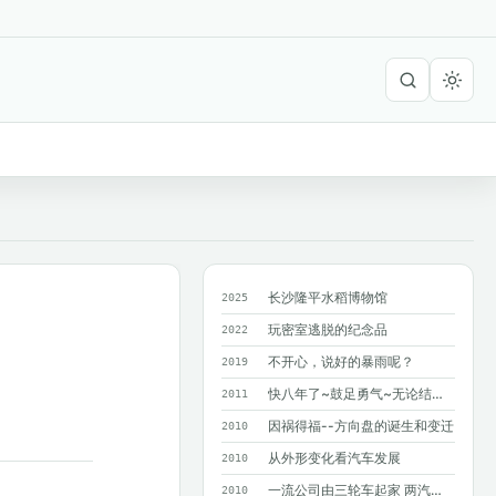
长沙隆平水稻博物馆
2025
玩密室逃脱的纪念品
2022
不开心，说好的暴雨呢？
2019
快八年了~鼓足勇气~无论结果如何~只求...
2011
因祸得福--方向盘的诞生和变迁
2010
从外形变化看汽车发展
2010
一流公司由三轮车起家 两汽车巨人造就奔驰
2010