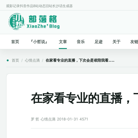
观影记录
抖音作品
B站动态
旧站
长沙话生成器
首页
『小哲说』
文章
音乐
足迹
关于
友
首页
/
心情点滴
/
在家看专业的直播，下次会是谁陪我看……
在家看专业的直播，
罗 哲
心情点滴
2018-01-31
4571