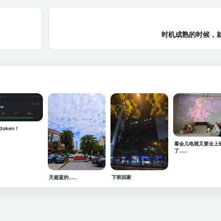
时机成熟的时候，
token！
看会儿电视又要去上
了……
天超蓝的……
下班回家