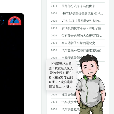
国外部分汽车车名的由来
2010
NHTSA提高撞击测试标准 汽车安全要求进一步提高
2010
VR6 六项世界纪录W引擎的基础
2010
发动机的技术革命－详细了解GDI
2010
带有传奇色彩的大众5气门发动机
2010
马自达转子引擎的进化史
2010
汽车史话--红绿灯是谁发明的
2010
自动变速器简史
2010
小哲部落格欢迎
未来的轿车大灯
2010
您！我就是人见人
四款Volvo汽车的诞生
爱的小哲！ 正在
2010
看《在家看专业的
福特汽车百年大事记
2010
直播，下次会是谁
陪我看……》呀。
菲亚特百年史
2010
探寻奔驰百年基因--斯图加特奔驰总部采访手记
2010
汽车改变生活--汽车发明100年史话
2010
汽车历史故事——MPV风雨20年
2010