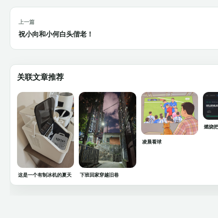
上一篇
祝小向和小何白头偕老！
关联文章推荐
燃烧把
凌晨看球
这是一个有制冰机的夏天
下班回家穿越旧巷