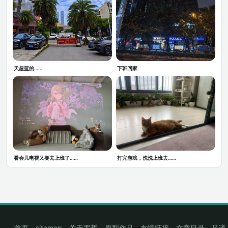
天超蓝的……
下班回家
看会儿电视又要去上班了……
打完游戏，洗洗上班去……
首页
sitemap
关于罗哲
原型作品
友情链接
文章目录
足迹