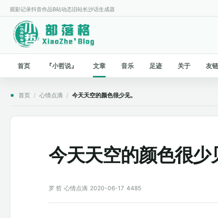
观影记录
抖音作品
B站动态
旧站
长沙话生成器
首页
『小哲说』
文章
音乐
足迹
关于
友
首页
/
心情点滴
/
今天天空的颜色很少见。
今天天空的颜色很少
罗 哲
心情点滴
2020-06-17
4485