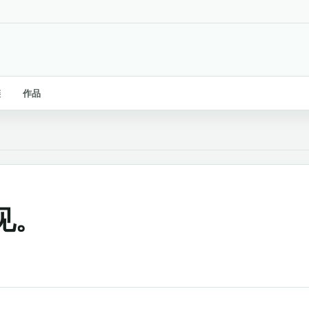
链
作品
见。