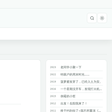
老同学小聚一下
2023
特困户的周末时光……
2022
菠萝蜜发芽了，已经入土为安。
2019
一个星期没开车，发现打火机在暴晒的车里爆了！?
2016
倒霉的小哲
2015
出发！岳阳我来了！
2012
终于约到你了~我不想重演《同桌的你》M...
2011