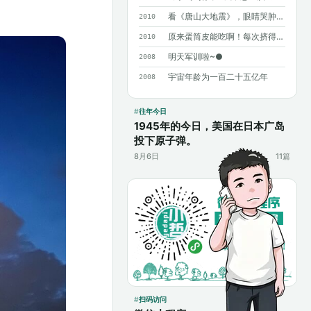
看《唐山大地震》，眼睛哭肿了……
2010
原来蛋筒皮能吃啊！每次挤得满手都是……
2010
明天军训啦~●
2008
宇宙年龄为一百二十五亿年
2008
往年今日
1945年的今日，美国在日本广岛
投下原子弹。
8月6日
11篇
扫码访问