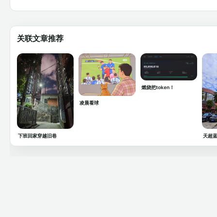
关联文章推荐
燃烧把token！
凌晨看球
下班回家穿越旧巷
天超蓝