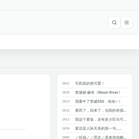
可莉真的很可爱！
2022
奥黛丽·赫本《Moon River》
2020
我看中了荣威550，哈哈~！
2013
累死了，回来了，岳阳的肯德基附近没有麦...
2012
我这个塞翁，还有多少匹马可以丢掉呢？
2011
废话是人际关系的第一句……
2010
／祈福／／思念／原来泡泡糖不能吞呀~
2009