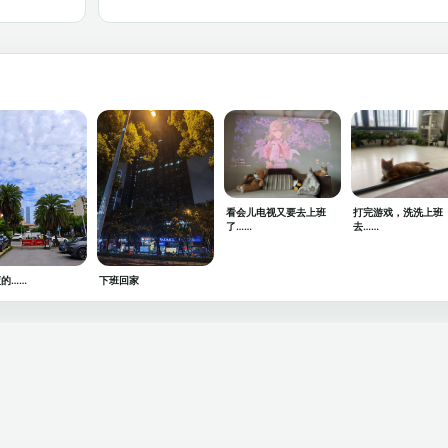
看会儿电视又要去上班
打完游戏，洗洗上班
了……
去……
的……
下班回家