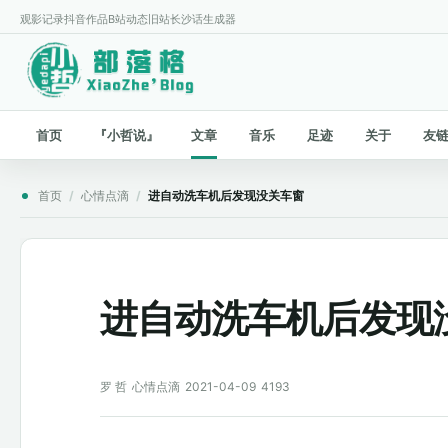
观影记录
抖音作品
B站动态
旧站
长沙话生成器
首页
『小哲说』
文章
音乐
足迹
关于
友
首页
/
心情点滴
/
进自动洗车机后发现没关车窗
进自动洗车机后发现
罗 哲
心情点滴
2021-04-09
4193