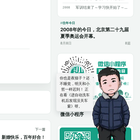
军训结束了～学习快开始了～加油～加油～
2008
往年今日
2008年的今日，北京第二十九届
夏季奥运会开幕。
8月8日
8篇
你也是夜猫子？还
不睡觉，明天和小
哲一样迟到！ 正
在看《进自动洗车
机后发现没关车
窗》呀。
扫码访问
微信小程序
下一篇
，新婚快乐，百年好合！