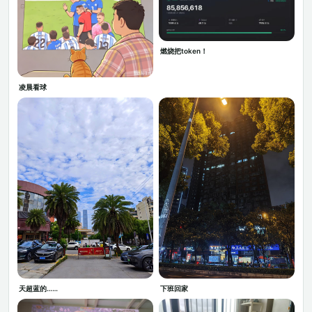
燃烧把token！
凌晨看球
天超蓝的……
下班回家