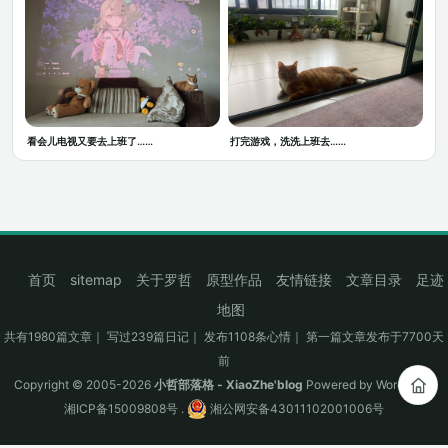
看会儿电视又要去上班了……
打完游戏，洗洗上班去……
首页
sitemap
关于罗哲
原型作品
友情链接
文章目录
足迹
地图
共有1980篇文章｜ 写过239篇日记｜ 发布1108条心情｜ 第一篇文章发布于7700天
前
Copyright © 2005-2026
小哲部落格 - XiaoZhe'blog
Powered by
WordPress
湘ICP备15009808号
.
湘公网安备43011102001006号