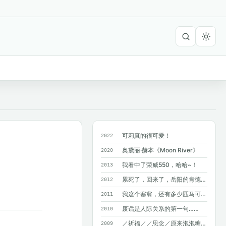
可莉真的很可爱！
2022
奥黛丽·赫本《Moon River》
2020
我看中了荣威550，哈哈~！
2013
累死了，回来了，岳阳的肯德基附近没有麦...
2012
我这个塞翁，还有多少匹马可以丢掉呢？
2011
废话是人际关系的第一句……
2010
／祈福／／思念／原来泡泡糖不能吞呀~
2009