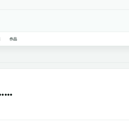
链
作品
……