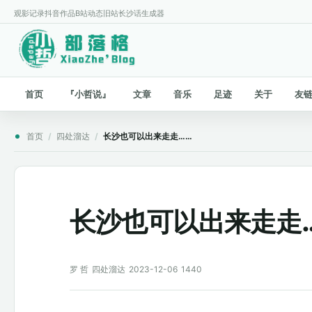
观影记录
抖音作品
B站动态
旧站
长沙话生成器
首页
『小哲说』
文章
音乐
足迹
关于
友
首页
/
四处溜达
/
长沙也可以出来走走……
长沙也可以出来走走
罗 哲
四处溜达
2023-12-06
1440