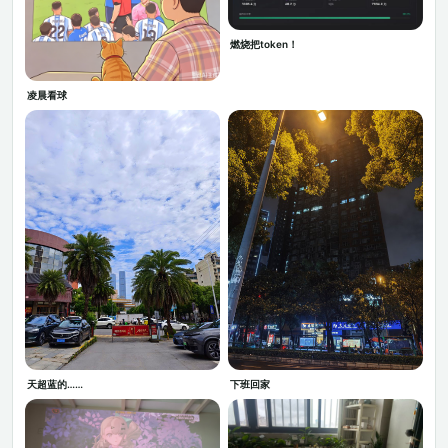
燃烧把token！
凌晨看球
天超蓝的……
下班回家