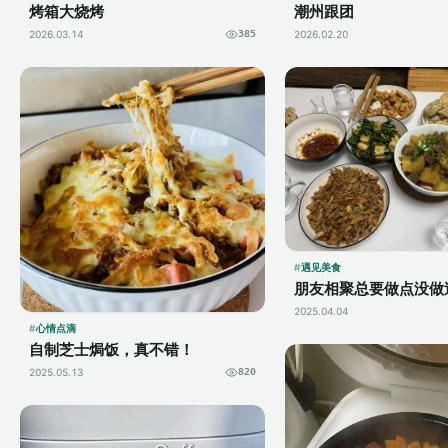
烤箱大烧烤
潮州跟团
2026.03.14
385
2026.02.20
遇见美食
朋友相聚总要做点没做
2025.04.04
心情点滴
自制芝士焗饭，真不错！
2025.05.13
820