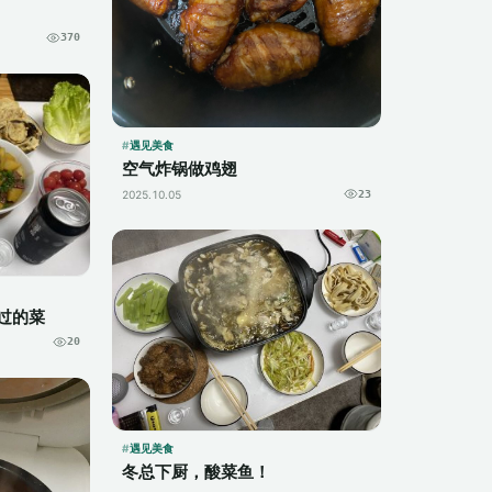
370
遇见美食
空气炸锅做鸡翅
2025.10.05
23
过的菜
20
遇见美食
冬总下厨，酸菜鱼！