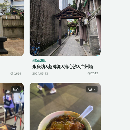
四处溜达
永庆坊&荔湾湖&海心沙&广州塔
2024.05.13
2312
1604
12
5