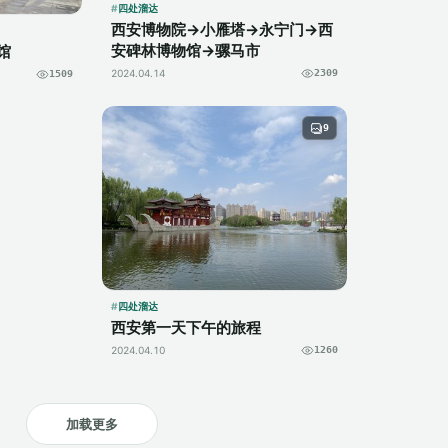
四处溜达
西安博物院→小雁塔→永宁门→西
安碑林博物馆→骡马市
馆
2024.04.14
2309
1509
9
四处溜达
西安第一天下午的旅程
2024.04.10
1260
加载更多