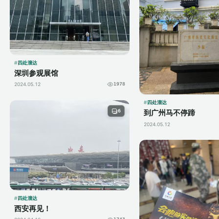
四处溜达
深圳参观展馆
2024.05.12
1978
四处溜达
6
到广州马不停蹄
2024.05.12
四处溜达
西安再见！