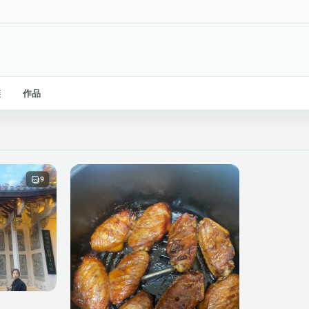
链
作品
9