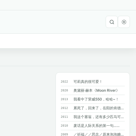
可莉真的很可爱！
2022
奥黛丽·赫本《Moon River》
2020
我看中了荣威550，哈哈~！
2013
累死了，回来了，岳阳的肯德基附近没有麦...
2012
我这个塞翁，还有多少匹马可以丢掉呢？
2011
废话是人际关系的第一句……
2010
／祈福／／思念／原来泡泡糖不能吞呀~
2009