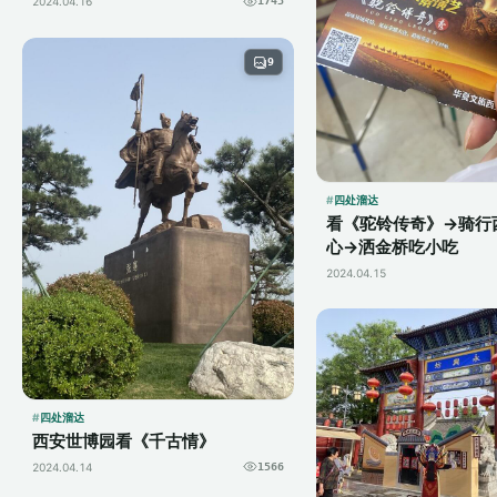
2024.04.16
1743
9
四处溜达
看《驼铃传奇》→骑行
心→洒金桥吃小吃
2024.04.15
四处溜达
西安世博园看《千古情》
2024.04.14
1566