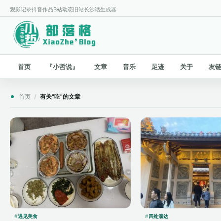
观影记录
抖音作品
B站动态
旧站
长沙话生成器
首页
『小哲说』
文章
音乐
足迹
关于
友
首页
/
有关"吃"的文章
遇见美食
四处溜达