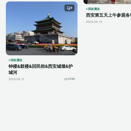
9
四处溜达
西安第五天上午参观各
2024.04.14
四处溜达
钟楼&鼓楼&回民街&西安城墙&护
城河
2024.04.12
2290