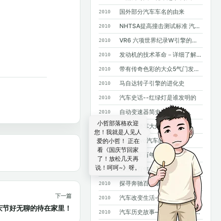
国外部分汽车车名的由来
2010
NHTSA提高撞击测试标准 汽车安全要求进一步提高
2010
VR6 六项世界纪录W引擎的基础
2010
发动机的技术革命－详细了解GDI
2010
带有传奇色彩的大众5气门发动机
2010
马自达转子引擎的进化史
2010
汽车史话--红绿灯是谁发明的
2010
自动变速器简史
2010
小哲部落格欢迎
未来的轿车大灯
2010
您！我就是人见人
四款Volvo汽车的诞生
爱的小哲！ 正在
2010
看《国庆节回家
福特汽车百年大事记
2010
了！放松几天再
说！呵呵~》呀。
菲亚特百年史
2010
探寻奔驰百年基因--斯图加特奔驰总部采访手记
2010
下一篇
汽车改变生活--汽车发明100年史话
2010
庆节好无聊的待在家里！
汽车历史故事——MPV风雨20年
2010