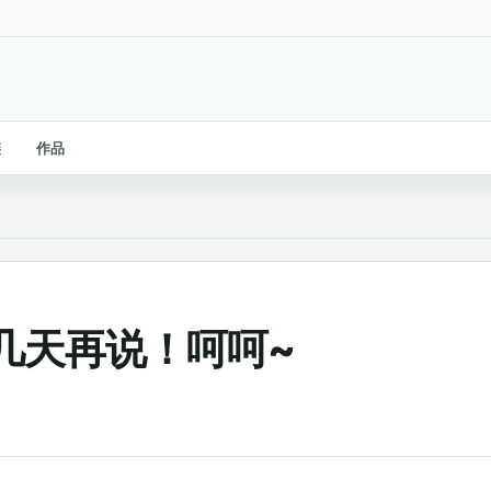
链
作品
几天再说！呵呵~