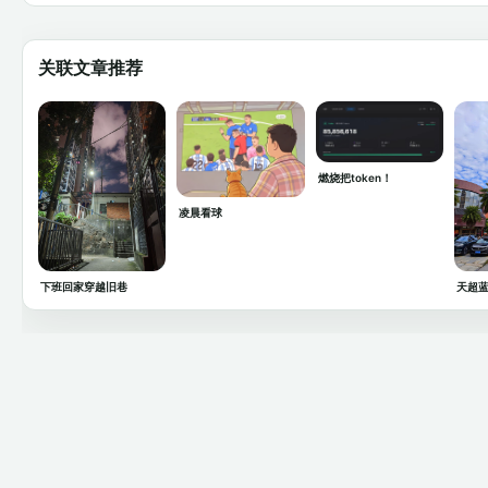
关联文章推荐
燃烧把token！
凌晨看球
下班回家穿越旧巷
天超蓝