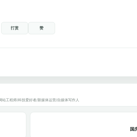
打赏
赞
网站工程师/科技爱好者/新媒体运营/自媒体写作人
国