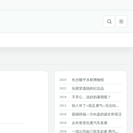
长沙隆平水稻博物馆
2025
玩密室逃脱的纪念品
2022
不开心，说好的暴雨呢？
2019
快八年了~鼓足勇气~无论结果如何~只求...
2011
因祸得福--方向盘的诞生和变迁
2010
从外形变化看汽车发展
2010
一流公司由三轮车起家 两汽车巨人造就奔驰
2010