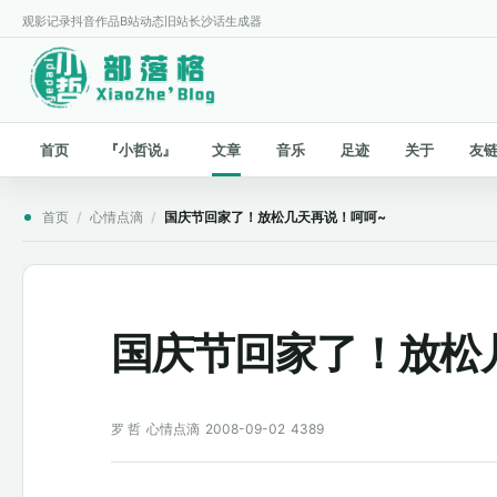
观影记录
抖音作品
B站动态
旧站
长沙话生成器
首页
『小哲说』
文章
音乐
足迹
关于
友
首页
/
心情点滴
/
国庆节回家了！放松几天再说！呵呵~
国庆节回家了！放松
罗 哲
心情点滴
2008-09-02
4389