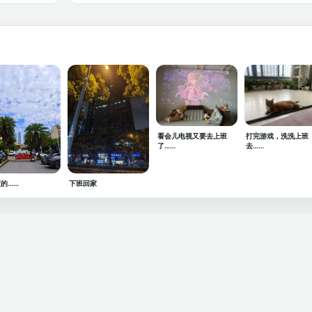
看会儿电视又要去上班
打完游戏，洗洗上班
了……
去……
的……
下班回家