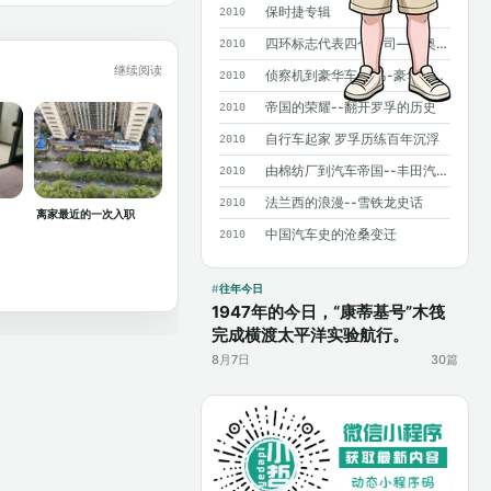
保时捷专辑
2010
四环标志代表四个公司——奥迪历史概述
2010
继续阅读
侦察机到豪华车 宝马-豪华背后沧桑曲折
2010
帝国的荣耀--翻开罗孚的历史
2010
自行车起家 罗孚历练百年沉浮
2010
由棉纺厂到汽车帝国--丰田汽车发展史
2010
法兰西的浪漫--雪铁龙史话
2010
离家最近的一次入职
中国汽车史的沧桑变迁
2010
往年今日
1947年的今日，“康蒂基号”木筏
完成横渡太平洋实验航行。
8月7日
30篇