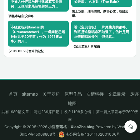
中插入外链音乐进行收藏其实是惯
如云烟。 久石让《The Rain》
例，无论后来几经辗转第三方…
闭上双眼，细雨绵绵。撩动心弦，淡如云
烟。
调整本站音乐策略
不经意听到Bandari的
看《宝贝老板》，片尾曲真的很棒。
《Dreamcatcher》，一瞬间把思绪
到底是谁翻唱谁不知道了，估计是周
拉回几乎20年前；作为《975夜故
华健翻唱国外的，但是真…
事》的开…
《宝贝老板》片尾曲
[2019.03.25]音乐的记忆
首页
sitemap
关于罗哲
原型作品
友情链接
文章目录
足迹
地图
共有1980篇文章｜ 写过239篇日记｜ 发布1108条心情｜ 第一篇文章发布于7699天
前
Copyright © 2005-2026
小哲部落格 - XiaoZhe'blog
Powered by
WordPress
湘ICP备15009808号
.
湘公网安备43011102001006号