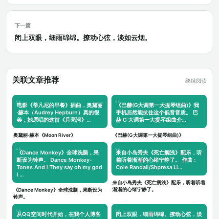
下一篇
闭上双眼，细雨绵绵。撩动心弦，淡如云烟。
关联文章推荐
继续阅读
电影《蒂凡尼的早餐》插曲，奥黛丽
《巴赫(G大调第一大提琴组曲)》我
·赫本（Audrey Hepburn）真的很
手机居然能抗住这个低音音质。 巴
美，她原唱的这首《月亮河》…
赫 G 大调第一大提琴组曲介…
奥黛丽·赫本《Moon River》
《巴赫(G大调第一大提琴组曲)》
《Dance Monkey》全球洗脑，果
来自小岛秀夫《死亡搁浅》配乐，听
断设为铃声。 Dance Monkey-
着听着渐渐的心绪宁静了。 作曲 :
Tones And I They say oh my god
Cole Randall/Shpresa Ll…
I …
来自小岛秀夫《死亡搁浅》配乐，听着听着
渐渐的心绪宁静了。
《Dance Monkey》全球洗脑，果断设为
铃声。
从QQ空间时代开始，在我个人博客
闭上双眼，细雨绵绵。撩动心弦，淡