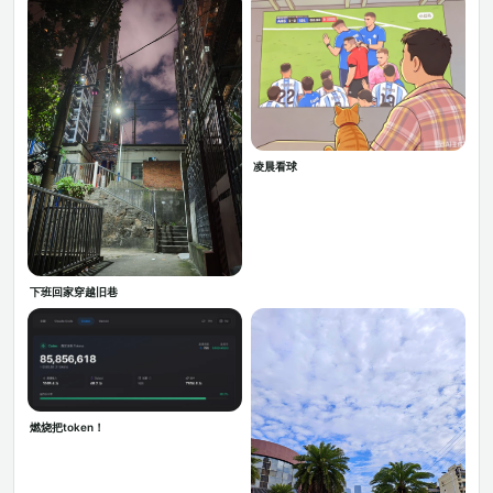
凌晨看球
下班回家穿越旧巷
燃烧把token！