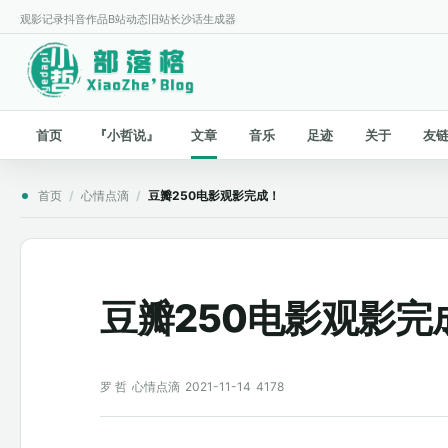
观影记录
抖音作品
B站动态
旧站
长沙话生成器
首页
『小哲说』
文章
音乐
足迹
关于
友
首页
/
心情点滴
/
豆瓣250电影观影完成！
豆瓣250电影观影完
罗 哲
心情点滴
2021-11-14
4178