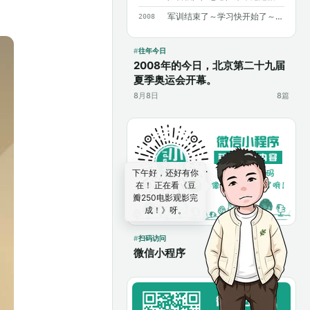
军训结束了～学习快开始了～加油～加油～
2008
往年今日
2008年的今日，北京第二十九届
夏季奥运会开幕。
8月8日
8篇
下午好，还好有你
在！ 正在看《豆
瓣250电影观影完
成！》呀。
扫码访问
微信小程序