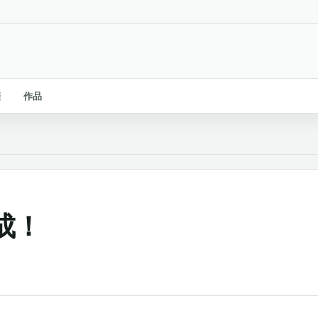
链
作品
成！