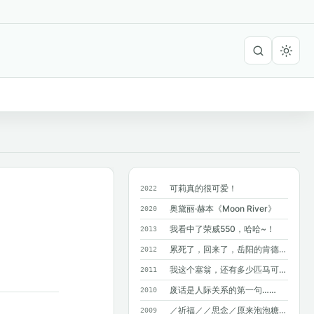
可莉真的很可爱！
2022
奥黛丽·赫本《Moon River》
2020
我看中了荣威550，哈哈~！
2013
累死了，回来了，岳阳的肯德基附近没有麦...
2012
我这个塞翁，还有多少匹马可以丢掉呢？
2011
废话是人际关系的第一句……
2010
／祈福／／思念／原来泡泡糖不能吞呀~
2009