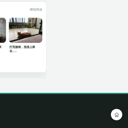
继续阅读
班
打完游戏，洗洗上班
去……
前