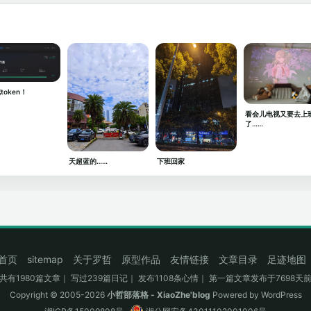
token！
看会儿电视又要去上
了……
天超蓝的……
下班回家
首页
sitemap
关于罗哲
原型作品
友情链接
文章目录
足迹地图
共有1980篇文章｜ 写过239篇日记｜ 发布1108条心情｜ 第一篇文章发布于7698天
Copyright © 2005-2026
小哲部落格 - XiaoZhe'blog
Powered by
WordPress