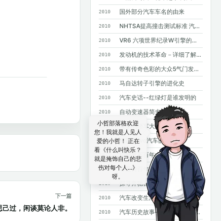
国外部分汽车车名的由来
2010
NHTSA提高撞击测试标准 汽车安全要求进一步提高
2010
VR6 六项世界纪录W引擎的基础
2010
发动机的技术革命－详细了解GDI
2010
带有传奇色彩的大众5气门发动机
2010
马自达转子引擎的进化史
2010
汽车史话--红绿灯是谁发明的
2010
自动变速器简史
2010
小哲部落格欢迎
未来的轿车大灯
2010
您！我就是人见人
四款Volvo汽车的诞生
爱的小哲！ 正在
2010
看《什么叫快乐？
福特汽车百年大事记
2010
就是掩饰自己的悲
伤对每个人...》
菲亚特百年史
2010
呀。
探寻奔驰百年基因--斯图加特奔驰总部采访手记
2010
下一篇
汽车改变生活--汽车发明100年史话
2010
常思己过，闲谈莫论人非。
汽车历史故事——MPV风雨20年
2010