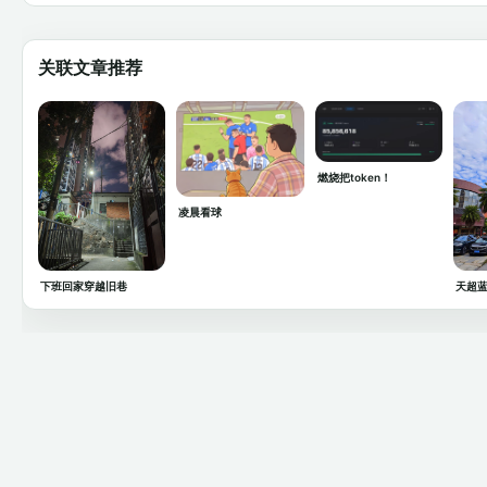
关联文章推荐
燃烧把token！
凌晨看球
下班回家穿越旧巷
天超蓝