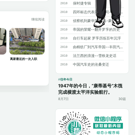
保时捷专辑
2010
四环标志代表四个公司——奥迪历史概述
2010
继续阅读
侦察机到豪华车 宝马-豪华背后沧桑曲折
2010
帝国的荣耀--翻开罗孚的历史
2010
自行车起家 罗孚历练百年沉浮
2010
由棉纺厂到汽车帝国--丰田汽车发展史
2010
法兰西的浪漫--雪铁龙史话
2010
离家最近的一次入职
中国汽车史的沧桑变迁
2010
往年今日
1947年的今日，“康蒂基号”木筏
完成横渡太平洋实验航行。
8月7日
30篇