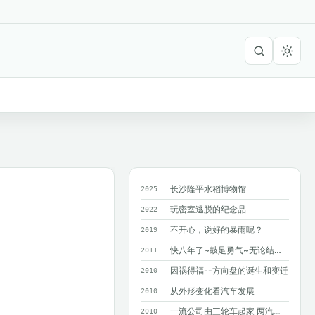
长沙隆平水稻博物馆
2025
玩密室逃脱的纪念品
2022
不开心，说好的暴雨呢？
2019
快八年了~鼓足勇气~无论结果如何~只求...
2011
因祸得福--方向盘的诞生和变迁
2010
从外形变化看汽车发展
2010
一流公司由三轮车起家 两汽车巨人造就奔驰
2010