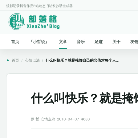
观影记录
抖音作品
B站动态
旧站
长沙话生成器
首页
『小哲说』
文章
音乐
足迹
关于
友
首页
/
心情点滴
/
什么叫快乐？就是掩饰自己的悲伤对每个人...
什么叫快乐？就是掩饰
罗 哲
心情点滴
2010-04-07
4683