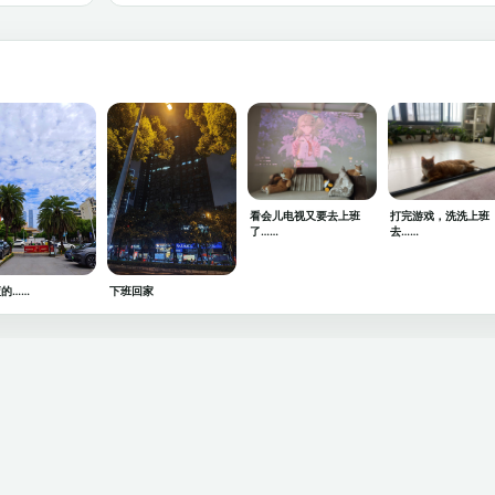
看会儿电视又要去上班
打完游戏，洗洗上班
了……
去……
的……
下班回家