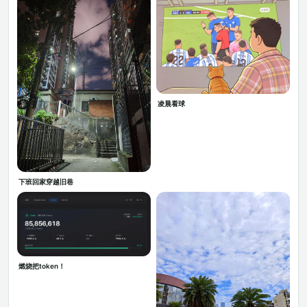
凌晨看球
下班回家穿越旧巷
燃烧把token！