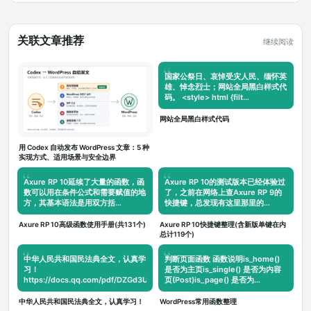
关联文章推荐
继续阅读
国家公祭日、哀悼受灾人民、缅怀英
雄、悼念烈士；网站全局黑白样式代
码。 <style> html {filt…
网站全局黑白样式代码
用 Codex 自动发布 WordPress 文章：5 种
实现方式、适用场景与安全边界
Axure RP 10延续了大量的函数，函
Axure RP 10的测试版本已经体验过
数可以用在条件公式和需要赋值的地
了，之前在网络上查Axure RP 9的
方，其基本语法是用双方括…
快捷键，总发现有这里那里的…
Axure RP 10高级函数使用手册(共131个)
Axure RP 10快捷键整理(含新版单键在内
总计119个)
中华人民共和国民法典全文，认真学
判断页面函数 函数说明is_home()
习！
是否为主页is_single() 是否为内容
https://docs.qq.com/pdf/DZGd3UnNBY05zUnZy
页(Post)is_page() 是否为…
中华人民共和国民法典全文，认真学习！
WordPress常用函数整理