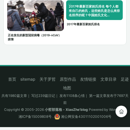
2017年最新百家姓氏排名 每个人都
有自己的姓氏，这些姓氏是怎么来排
名排序的呢？中国姓氏文化…
2017年最新百家姓氏排名
正在发生的新型冠状病毒（2019-nCoV）
疫情
首页
sitemap
关于罗哲
原型作品
友情链接
文章目录
足迹
地图
共有1980篇文章｜ 写过239篇日记｜ 发布1108条心情｜ 第一篇文章发布于7697天
前
Copyright © 2005-2026
小哲部落格 - XiaoZhe'blog
Powered by
WordPress
湘ICP备15009808号
.
湘公网安备43011102001006号