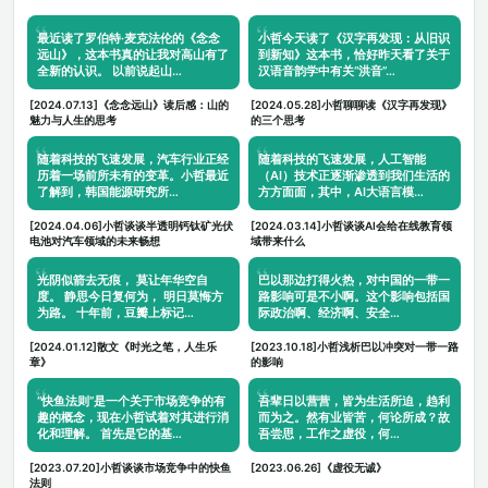
最近读了罗伯特·麦克法伦的《念念
小哲今天读了《汉字再发现：从旧识
远山》，这本书真的让我对高山有了
到新知》这本书，恰好昨天看了关于
全新的认识。 以前说起山…
汉语音韵学中有关“洪音”…
[2024.07.13]《念念远山》读后感：山的
[2024.05.28]小哲聊聊读《汉字再发现》
魅力与人生的思考
的三个思考
随着科技的飞速发展，汽车行业正经
随着科技的飞速发展，人工智能
历着一场前所未有的变革。小哲最近
（AI）技术正逐渐渗透到我们生活的
了解到，韩国能源研究所…
方方面面，其中，AI大语言模…
[2024.04.06]小哲谈谈半透明钙钛矿光伏
[2024.03.14]小哲谈谈AI会给在线教育领
电池对汽车领域的未来畅想
域带来什么
光阴似箭去无痕， 莫让年华空自
巴以那边打得火热，对中国的一带一
度。 静思今日复何为， 明日莫悔方
路影响可是不小啊。这个影响包括国
为路。 十年前，豆瓣上标记…
际政治啊、经济啊、安全…
[2024.01.12]散文《时光之笔，人生乐
[2023.10.18]小哲浅析巴以冲突对一带一路
章》
的影响
“快鱼法则”是一个关于市场竞争的有
吾辈日以营营，皆为生活所迫，趋利
趣的概念，现在小哲试着对其进行消
而为之。然有业皆苦，何论所成？故
化和理解。 首先是它的基…
吾尝思，工作之虚役，何…
[2023.07.20]小哲谈谈市场竞争中的快鱼
[2023.06.26]《虚役无诚》
法则