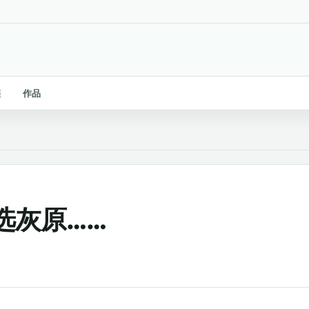
链
作品
选灰原……