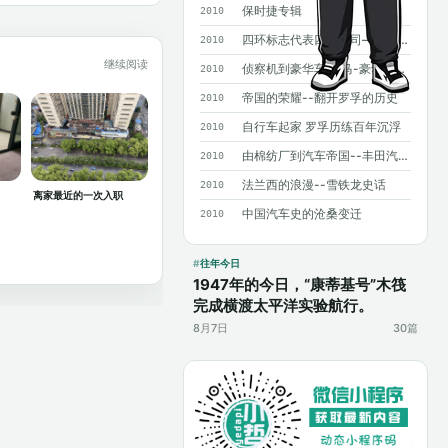
保时捷专辑
2010
四环标志代表四个公司——奥迪历史概述
2010
继续阅读
侦察机到豪华车 宝马-豪华背后沧桑曲折
2010
帝国的荣耀--翻开罗孚的历史
2010
自行车起家 罗孚历练百年沉浮
2010
由棉纺厂到汽车帝国--丰田汽车发展史
2010
法兰西的浪漫--雪铁龙史话
2010
离家最近的一次入职
中国汽车史的沧桑变迁
2010
往年今日
1947年的今日，“康蒂基号”木筏
完成横渡太平洋实验航行。
8月7日
30篇