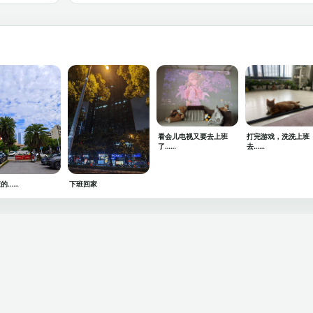
看会儿电视又要去上班
打完游戏，洗洗上班
了……
去……
的……
下班回家