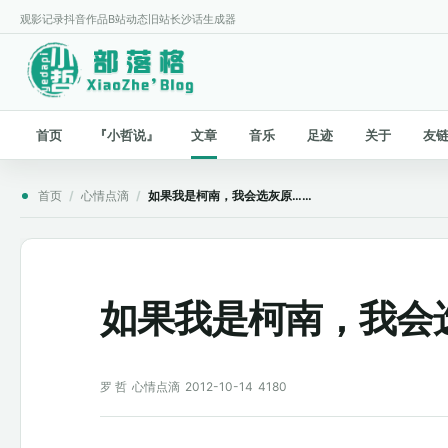
观影记录
抖音作品
B站动态
旧站
长沙话生成器
首页
『小哲说』
文章
音乐
足迹
关于
友
首页
/
心情点滴
/
如果我是柯南，我会选灰原……
如果我是柯南，我会
罗 哲
心情点滴
2012-10-14
4180