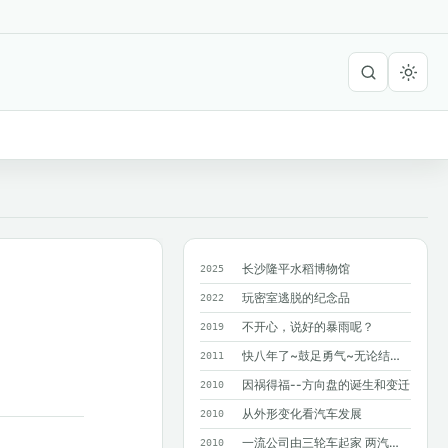
长沙隆平水稻博物馆
2025
玩密室逃脱的纪念品
2022
不开心，说好的暴雨呢？
2019
快八年了~鼓足勇气~无论结果如何~只求...
2011
因祸得福--方向盘的诞生和变迁
2010
从外形变化看汽车发展
2010
一流公司由三轮车起家 两汽车巨人造就奔驰
2010