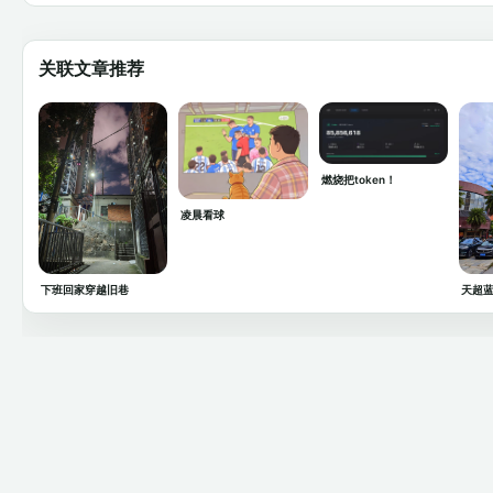
关联文章推荐
燃烧把token！
凌晨看球
下班回家穿越旧巷
天超蓝