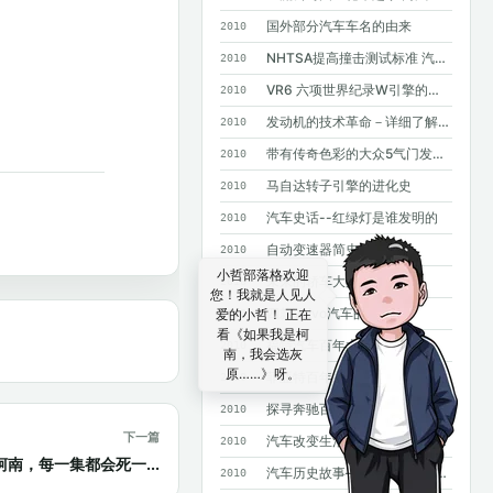
国外部分汽车车名的由来
2010
NHTSA提高撞击测试标准 汽车安全要求进一步提高
2010
VR6 六项世界纪录W引擎的基础
2010
发动机的技术革命－详细了解GDI
2010
带有传奇色彩的大众5气门发动机
2010
马自达转子引擎的进化史
2010
汽车史话--红绿灯是谁发明的
2010
自动变速器简史
2010
小哲部落格欢迎
未来的轿车大灯
2010
您！我就是人见人
四款Volvo汽车的诞生
爱的小哲！ 正在
2010
看《如果我是柯
福特汽车百年大事记
2010
南，我会选灰
原……》呀。
菲亚特百年史
2010
探寻奔驰百年基因--斯图加特奔驰总部采访手记
2010
下一篇
汽车改变生活--汽车发明100年史话
2010
南，每一集都会死一...
汽车历史故事——MPV风雨20年
2010