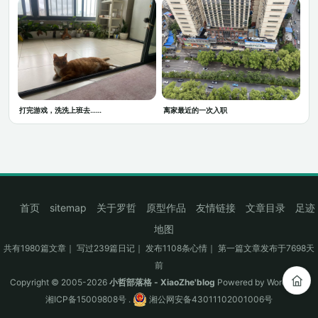
打完游戏，洗洗上班去……
离家最近的一次入职
首页
sitemap
关于罗哲
原型作品
友情链接
文章目录
足迹
地图
共有1980篇文章｜ 写过239篇日记｜ 发布1108条心情｜ 第一篇文章发布于7698天
前
Copyright © 2005-2026
小哲部落格 - XiaoZhe'blog
Powered by
WordPress
湘ICP备15009808号
.
湘公网安备43011102001006号