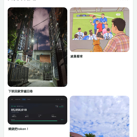
凌晨看球
下班回家穿越旧巷
燃烧把token！