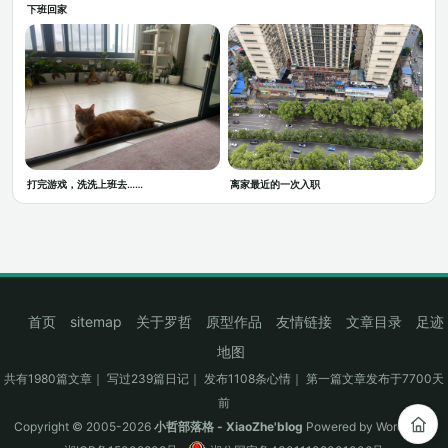
下班回家
打完游戏，洗洗上班去……
离家最近的一次入职
首页
sitemap
关于罗哲
原型作品
友情链接
文章目录
足迹
地图
共有1980篇文章｜ 写过239篇日记｜ 发布1108条心情｜ 第一篇文章发布于7700天
前
Copyright © 2005-2026
小哲部落格 - XiaoZhe'blog
Powered by
WordPress