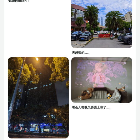
燃烧把token！
天超蓝的……
看会儿电视又要去上班了……