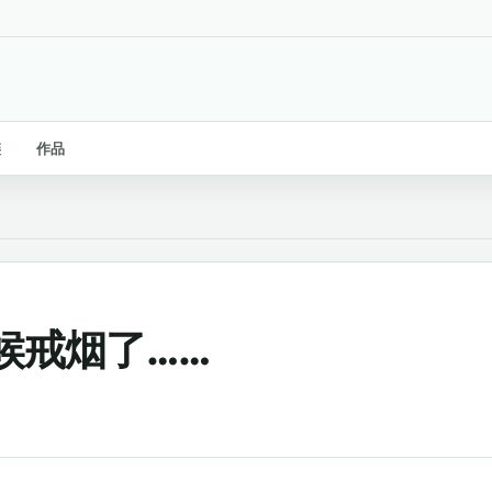
链
作品
候戒烟了……