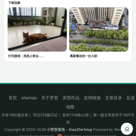
下班回家
打完游戏，洗洗上班去……
离家最近的一次入职
首页
sitemap
关于罗哲
原型作品
友情链接
文章目录
足迹
地图
共有1980篇文章｜ 写过239篇日记｜ 发布1108条心情｜ 第一篇文章发布于7697天
前
Copyright © 2005-2026
小哲部落格 - XiaoZhe'blog
Powered by
WordPress