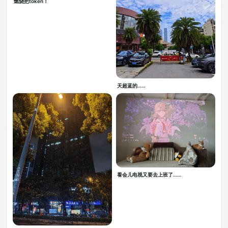
燃烧把token！
天超蓝的……
看会儿电视又要去上班了……