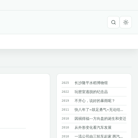
长沙隆平水稻博物馆
2025
玩密室逃脱的纪念品
2022
不开心，说好的暴雨呢？
2019
快八年了~鼓足勇气~无论结果如何~只求...
2011
因祸得福--方向盘的诞生和变迁
2010
从外形变化看汽车发展
2010
一流公司由三轮车起家 两汽车巨人造就奔驰
2010