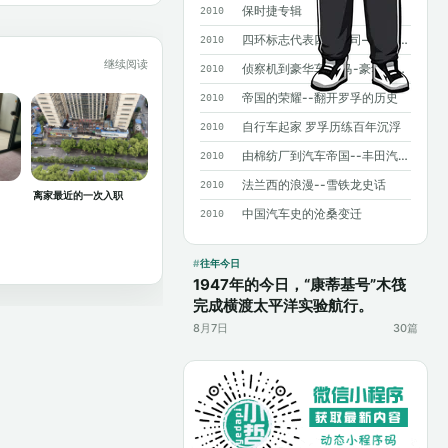
保时捷专辑
2010
四环标志代表四个公司——奥迪历史概述
2010
继续阅读
侦察机到豪华车 宝马-豪华背后沧桑曲折
2010
帝国的荣耀--翻开罗孚的历史
2010
自行车起家 罗孚历练百年沉浮
2010
由棉纺厂到汽车帝国--丰田汽车发展史
2010
法兰西的浪漫--雪铁龙史话
2010
离家最近的一次入职
中国汽车史的沧桑变迁
2010
往年今日
1947年的今日，“康蒂基号”木筏
完成横渡太平洋实验航行。
8月7日
30篇