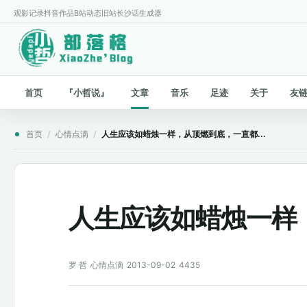
观影记录
抖音作品
B站动态
旧站
长沙话生成器
首页
『小哲说』
文章
音乐
足迹
关于
友
首页
/
心情点滴
/
人生应该如蜡烛一样，从顶燃到底，一直都...
人生应该如蜡烛一样，
罗 哲
心情点滴
2013-09-02
4435