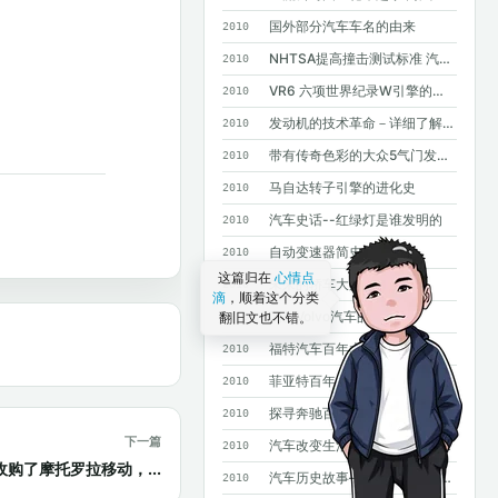
国外部分汽车车名的由来
2010
NHTSA提高撞击测试标准 汽车安全要求进一步提高
2010
VR6 六项世界纪录W引擎的基础
2010
发动机的技术革命－详细了解GDI
2010
带有传奇色彩的大众5气门发动机
2010
马自达转子引擎的进化史
2010
汽车史话--红绿灯是谁发明的
2010
自动变速器简史
2010
这篇归在
心情点
未来的轿车大灯
2010
滴
，顺着这个分类
四款Volvo汽车的诞生
翻旧文也不错。
2010
福特汽车百年大事记
2010
菲亚特百年史
2010
探寻奔驰百年基因--斯图加特奔驰总部采访手记
2010
下一篇
汽车改变生活--汽车发明100年史话
2010
收购了摩托罗拉移动，...
汽车历史故事——MPV风雨20年
2010