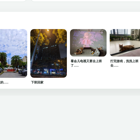
看会儿电视又要去上班
打完游戏，洗洗上班
了……
去……
的……
下班回家