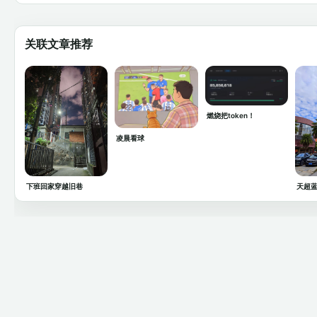
关联文章推荐
燃烧把token！
凌晨看球
下班回家穿越旧巷
天超蓝