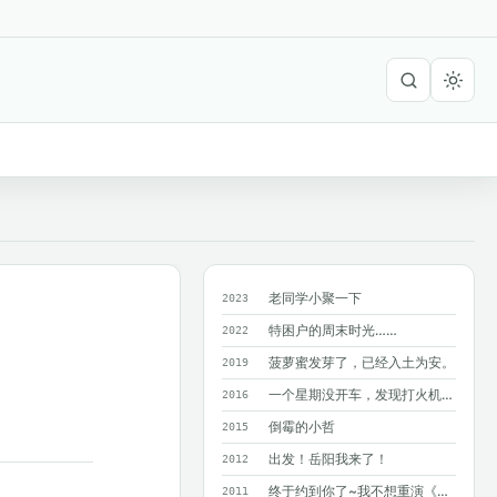
老同学小聚一下
2023
特困户的周末时光……
2022
菠萝蜜发芽了，已经入土为安。
2019
一个星期没开车，发现打火机在暴晒的车里爆了！?
2016
倒霉的小哲
2015
出发！岳阳我来了！
2012
终于约到你了~我不想重演《同桌的你》M...
2011