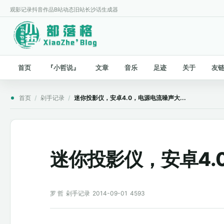
观影记录
抖音作品
B站动态
旧站
长沙话生成器
首页
『小哲说』
文章
音乐
足迹
关于
友
首页
/
剁手记录
/
迷你投影仪，安卓4.0，电源电流噪声大...
迷你投影仪，安卓4.0
罗 哲
剁手记录
2014-09-01
4593