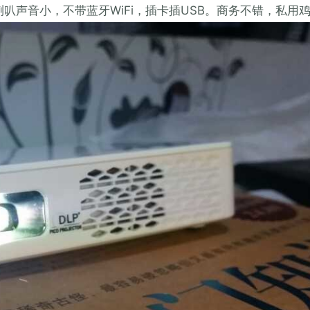
叭声音小，不带蓝牙WiFi，插卡插USB。商务不错，私用