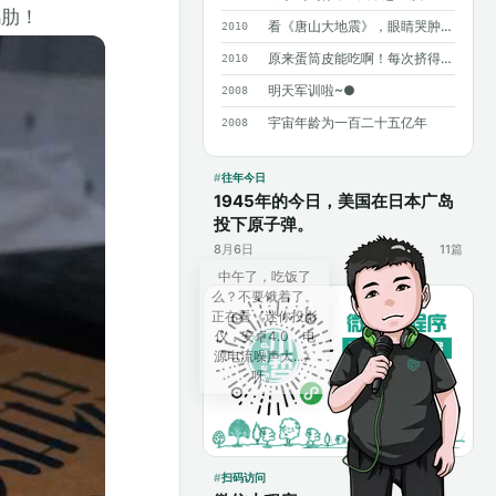
鸡肋！
看《唐山大地震》，眼睛哭肿了……
2010
原来蛋筒皮能吃啊！每次挤得满手都是……
2010
明天军训啦~●
2008
宇宙年龄为一百二十五亿年
2008
往年今日
1945年的今日，美国在日本广岛
投下原子弹。
8月6日
11篇
扫码访问