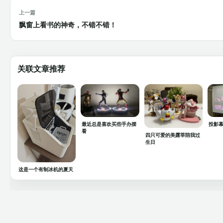
上一篇
飘窗上看书的神奇，不错不错！
关联文章推荐
最近总是喜欢买些手办摆
投影
看
四只可爱的美露莘陪我过
生日
这是一个有制冰机的夏天