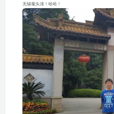
无锡鼋头渚！哈哈！