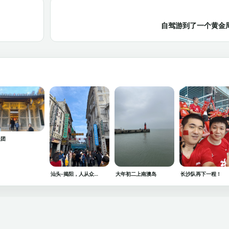
自驾游到了一个黄金周
跟团
汕头-揭阳，人从众…
大年初二上南澳岛
长沙队再下一程！