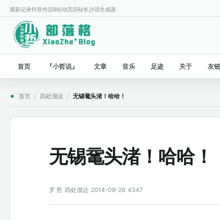
观影记录
抖音作品
B站动态
旧站
长沙话生成器
首页
『小哲说』
文章
音乐
足迹
关于
友
首页
/
四处溜达
/
无锡鼋头渚！哈哈！
无锡鼋头渚！哈哈！
罗 哲
四处溜达
2014-09-26
4347