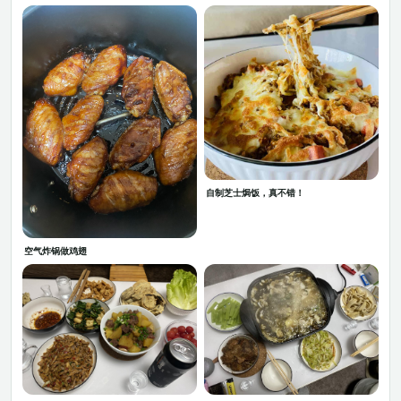
自制芝士焗饭，真不错！
空气炸锅做鸡翅