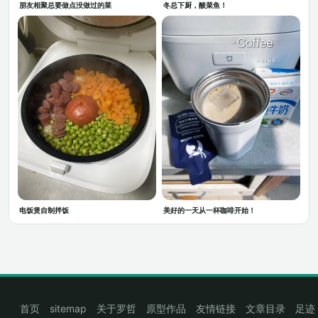
冬总下厨，酸菜鱼！
朋友相聚总要做点没做过的菜
电饭煲自制拌饭
美好的一天从一杯咖啡开始！
首页
sitemap
关于罗哲
原型作品
友情链接
文章目录
足迹