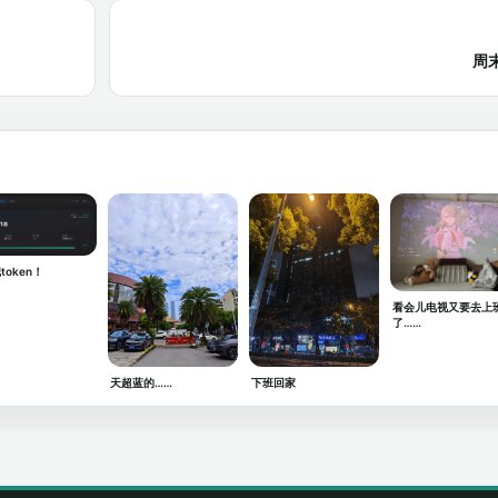
周
token！
看会儿电视又要去上
了……
天超蓝的……
下班回家