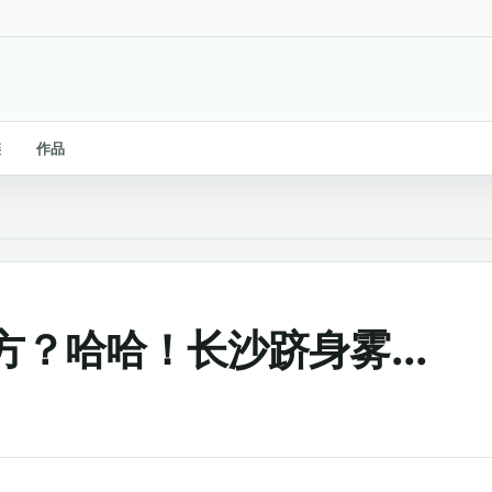
链
作品
？哈哈！长沙跻身雾...