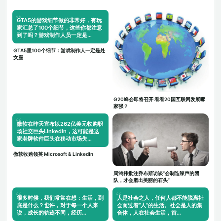
GTA5的游戏细节做的非常好，有玩
家汇总了100个细节，这些你都注意
到了吗？游戏制作人员一定是…
GTA5里100个细节：游戏制作人一定是处
女座
G20峰会即将召开 看看20国互联网发展哪
家强？
微软在昨天宣布以262亿美元收购职
场社交巨头LinkedIn，这可能是这
家老牌软件巨头在移动市场失…
微软收购领英 Microsoft & LinkedIn
周鸿祎批注乔布斯访谈“会制造噪声的团
队，才会磨出美丽的石头”
很多时候，我们常常在想：生活，到
人是社会之人，任何人都不能脱离社
底是什么？也许，对于每一个人来
会而过着“人”的生活。社会是人的集
说，成长的轨迹不同，经历…
合体，人在社会生活，首…