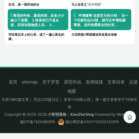
生活，是一滴灵动的水
为人处世之“三十六计”
1.青涩的年轻，羞涩的我，多多少少
1、申请建帮 这是官方的介绍： 当一
缺少了寂寞。 2.转身却已不是从
个玩家到达50级，就可以申请组建
前，回首却是物是人非。 3.…
帮派。这时他需要去找长安…
写在笔记本上的心语，读了一遍心莫名的
大话西游3帮派建设和发展全攻略
痛。
首页
sitemap
关于罗哲
原型作品
友情链接
文章目录
足迹
地图
共有1980篇文章｜ 写过239篇日记｜ 发布1108条心情｜ 第一篇文章发布于7698天
前
Copyright © 2005-2026
小哲部落格 - XiaoZhe'blog
Powered by
WordPress
湘ICP备15009808号
.
湘公网安备43011102001006号