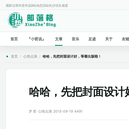
观影记录
抖音作品
B站动态
旧站
长沙话生成器
首页
『小哲说』
文章
音乐
足迹
关于
友
首页
/
心情点滴
/
哈哈，先把封面设计好，等着出版啦！
哈哈，先把封面设计
罗 哲
心情点滴
2015-09-19
4491