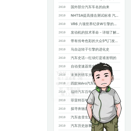
国外部分汽车车名的由来
2010
NHTSA提高撞击测试标准 汽车安全要求进一步提高
2010
VR6 六项世界纪录W引擎的基础
2010
发动机的技术革命－详细了解GDI
2010
带有传奇色彩的大众5气门发动机
2010
马自达转子引擎的进化史
2010
汽车史话--红绿灯是谁发明的
2010
自动变速器简史
2010
未来的轿车大灯
2010
四款Volvo汽车的诞生
2010
福特汽车百年大事记
2010
菲亚特百年史
2010
探寻奔驰百年基因--斯图加特奔驰总部采访手记
2010
汽车改变生活--汽车发明100年史话
2010
汽车历史故事——MPV风雨20年
2010