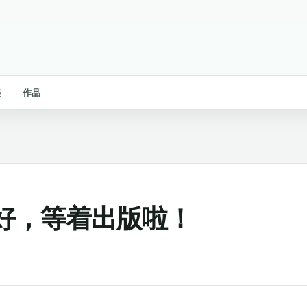
链
作品
好，等着出版啦！