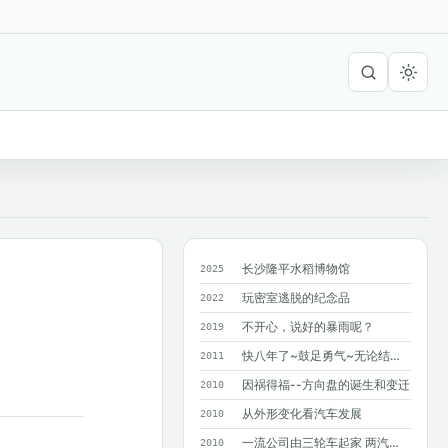
长沙隆平水稻博物馆
2025
玩密室逃脱的纪念品
2022
不开心，说好的暴雨呢？
2019
快八年了~鼓足勇气~无论结果如何~只求...
2011
因祸得福--方向盘的诞生和变迁
2010
从外形变化看汽车发展
2010
一流公司由三轮车起家 两汽车巨人造就奔驰
2010