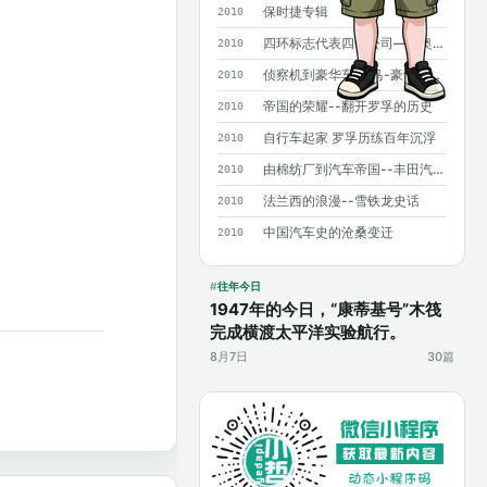
保时捷专辑
2010
四环标志代表四个公司——奥迪历史概述
2010
侦察机到豪华车 宝马-豪华背后沧桑曲折
2010
帝国的荣耀--翻开罗孚的历史
2010
自行车起家 罗孚历练百年沉浮
2010
由棉纺厂到汽车帝国--丰田汽车发展史
2010
法兰西的浪漫--雪铁龙史话
2010
中国汽车史的沧桑变迁
2010
往年今日
1947年的今日，“康蒂基号”木筏
完成横渡太平洋实验航行。
8月7日
30篇