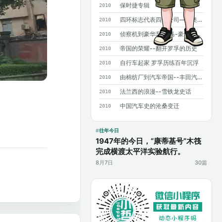
保时捷专辑
2010
四环标志代表四个公司——奥迪历史概述
2010
侦察机到豪华车 宝马-豪华背后沧桑曲折
2010
帝国的荣耀--翻开罗孚的历史
2010
自行车起家 罗孚历练百年沉浮
2010
由棉纺厂到汽车帝国--丰田汽车发展史
2010
法兰西的浪漫--雪铁龙史话
2010
中国汽车史的沧桑变迁
2010
往年今日
1947年的今日，“康蒂基号”木筏
完成横渡太平洋实验航行。
8月7日
30篇