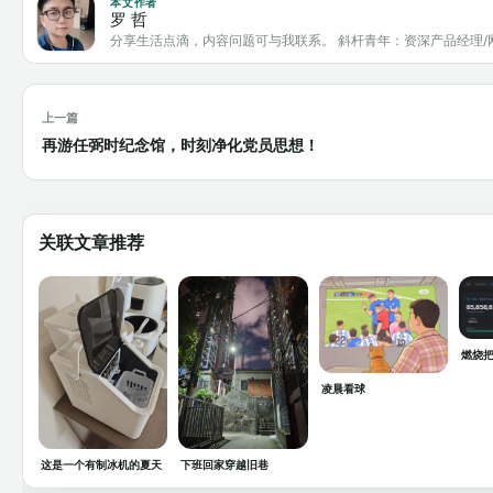
本文作者
罗 哲
分享生活点滴，内容问题可与我联系。 斜杆青年：资深产品经理/
上一篇
再游任弼时纪念馆，时刻净化党员思想！
关联文章推荐
燃烧把
凌晨看球
这是一个有制冰机的夏天
下班回家穿越旧巷