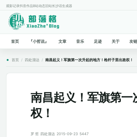
观影记录
抖音作品
B站动态
旧站
长沙话生成器
首页
『小哲说』
文章
音乐
足迹
关于
友
首页
/
四处溜达
/
南昌起义！军旗第一次升起的地方！枪杆子里出政权！
南昌起义！军旗第一
权！
罗 哲
四处溜达
2015-09-23
5447