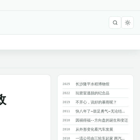
长沙隆平水稻博物馆
2025
玩密室逃脱的纪念品
2022
政
不开心，说好的暴雨呢？
2019
快八年了~鼓足勇气~无论结果如何~只求...
2011
因祸得福--方向盘的诞生和变迁
2010
从外形变化看汽车发展
2010
一流公司由三轮车起家 两汽车巨人造就奔驰
2010