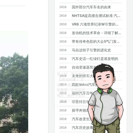
国外部分汽车车名的由来
2010
NHTSA提高撞击测试标准 汽车安全要求进一步提高
2010
VR6 六项世界纪录W引擎的基础
2010
发动机的技术革命－详细了解GDI
2010
带有传奇色彩的大众5气门发动机
2010
马自达转子引擎的进化史
2010
汽车史话--红绿灯是谁发明的
2010
自动变速器简史
2010
未来的轿车大灯
2010
四款Volvo汽车的诞生
2010
福特汽车百年大事记
2010
菲亚特百年史
2010
探寻奔驰百年基因--斯图加特奔驰总部采访手记
2010
汽车改变生活--汽车发明100年史话
2010
汽车历史故事——MPV风雨20年
2010