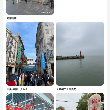
龙湖古寨……
汕头-揭阳，人从众…
大年初二上南澳岛