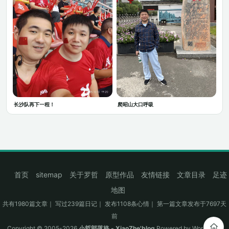
长沙队再下一程！
爬昭山大口呼吸
首页
sitemap
关于罗哲
原型作品
友情链接
文章目录
足迹
地图
共有1980篇文章｜ 写过239篇日记｜ 发布1108条心情｜ 第一篇文章发布于7697天
前
Copyright © 2005-2026
小哲部落格 - XiaoZhe'blog
Powered by
WordPress